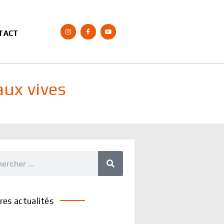
Instagram
Facebook-
Youtube
TACT
f
aux vives
cher
res actualités