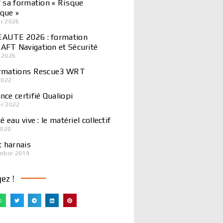
r sa formation « Risque
que »
er 2026
AUTE 2026 : formation
FT Navigation et Sécurité
r 2026
ormations Rescue3 WRT
2022
nce certifié Qualiopi
er 2022
é eau vive : le matériel collectif
2020
t harnais
mbre 2019
ez !