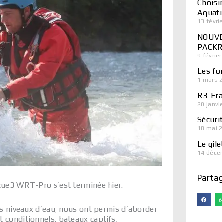
Choisi
Aquati
13 févri
NOUVE
PACKRA
9 févrie
Les f
1 mars 
R3-Fra
20 janvi
Sécurit
18 mai 
Le gile
14 déce
Partag
scue3 WRT-Pro s’est terminée hier.
ons niveaux d’eau, nous ont permis d’aborder
t conditionnels, bateaux captifs,